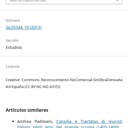
Número
GLOSSAE 10 (2013)
Sección
Estudios
Licencia
Creative Commons Reconocimiento-NoComercial-SinObraDerivada
4.0 España (CC BY-NC-ND 4.0 ES)
Artículos similares
Andrea Padovani,
Consilia e Tractatus di giuristi
italiani negli anni del grande scisma (1405-1409)
,