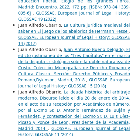
educación liberal. Elogio de los grandes libros,
Madrid: Encuentro, 2022, 172 pp. [ISBN: 978-84-1339-
095-6]
,
GLOSSAE. European Journal of Legal History:
GLOSSAE 19 (2022)
Juan Alfredo Obarrio,
La Cultura jurídica medieval del
saber en El juego de los abalorios de Hermann Hesse
,
GLOSSAE. European Journal of Legal History: GLOSSAE
14 (2017)
Juan Alfredo Obarrio,
Juan Antonio Bueno Delgado, El
edicto justinianeo de los “Tres Capítulos” en el marco
de la disputa cristológica sobre la doble naturaleza de
Cristo. Colección Monografías de Derecho Romano y
Cultura Clásica. Sección: Derecho Público y Privado
Romano,Dykinson, Madrid, 2018
,
GLOSSAE. European
Journal of Legal History: GLOSSAE 15 (2018)
Juan Alfredo Obarrio,
La deuda histórica del arbitraje
moderno. Discurso leído el día 20 de enero de 2014,
en el acto de su recepción por Académico de número,
por el Excmo Sr. D. Antonio Fernández de Buján y
Fernández, y contestación del Excmo Sr. D. Luis Díez-
Picazo y Ponce de León, Presidente de la Academia,
Madrid 2014
,
GLOSSAE. European Journal of Legal
History: GLOSSAE 11 (2014)