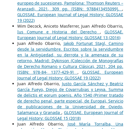
europeo de sucesiones, Pamplona: Thomson Reuters –
Aranzadi, 2021, 309 pp. [ISBN: 9788413455099].
,
GLOSSAE. European Journal of Legal History: GLOSSAE
19 (2022)
Wim Decock, Aniceto Masferrer, Juan Alfredo Obarrio,
Ius Comune e Historia del Derecho
,
GLOSSAE.
European Journal of Legal History: GLOSSAE 13 (2016)
Juan Alfredo Obarrio,
Jakob Fortunat Stagl, Camino
desde la servidumbre. Escritos sobre la servidumbre
en la Antigüedad, su derrota y la amenaza de su
retorno, Madrid: Dykinson (Colección de Monografías
de Derecho Romano y Cultura Clásica), 2021, 204 pp.
[ISBN: 978-84- 1377-429-9]
,
GLOSSAE. European
Journal of Legal History: GLOSSAE 19 (2022)
Juan Alfredo Obarrio,
Justo García Sánchez y Beatriz
García Fueyo, Diego de Covarrubias y Leyva. Summa
de delictis et eorum poenis. Año 1540 (Primer tratado
de derecho penal, parte especial, de Europa), Servicio
de publicaciones de la Universidad de Oviedo,
Salamanca y Granada
,
GLOSSAE. European Journal of
Legal History: GLOSSAE 15 (2018)
Juan Alfredo Obarrio,
José María Torralba, Una