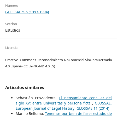
Número
GLOSSAE 5-6 (1993-1994)
Sección
Estudios
Licencia
Creative Commons Reconocimiento-NoComercial-SinObraDerivada
4.0 España (CC BY-NC-ND 4.0 ES)
Artículos similares
Sebastián Provvidente,
El pensamiento conciliar del
siglo XV: entre universitas y persona ficta
,
GLOSSAE.
European Journal of Legal History: GLOSSAE 11 (2014)
Manlio Bellomo,
Tenemos por bien de fazer estudio de