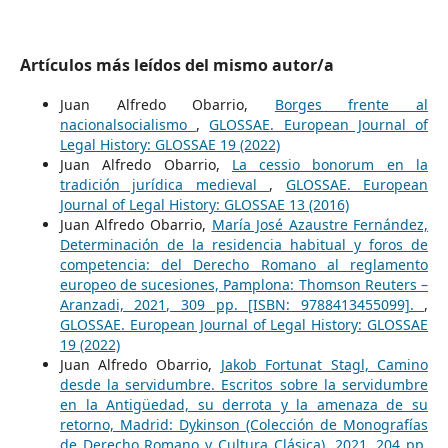
Artículos más leídos del mismo autor/a
Juan Alfredo Obarrio,
Borges frente al
nacionalsocialismo
,
GLOSSAE. European Journal of
Legal History: GLOSSAE 19 (2022)
Juan Alfredo Obarrio,
La cessio bonorum en la
tradición jurídica medieval
,
GLOSSAE. European
Journal of Legal History: GLOSSAE 13 (2016)
Juan Alfredo Obarrio,
María José Azaustre Fernández,
Determinación de la residencia habitual y foros de
competencia: del Derecho Romano al reglamento
europeo de sucesiones, Pamplona: Thomson Reuters –
Aranzadi, 2021, 309 pp. [ISBN: 9788413455099].
,
GLOSSAE. European Journal of Legal History: GLOSSAE
19 (2022)
Juan Alfredo Obarrio,
Jakob Fortunat Stagl, Camino
desde la servidumbre. Escritos sobre la servidumbre
en la Antigüedad, su derrota y la amenaza de su
retorno, Madrid: Dykinson (Colección de Monografías
de Derecho Romano y Cultura Clásica), 2021, 204 pp.