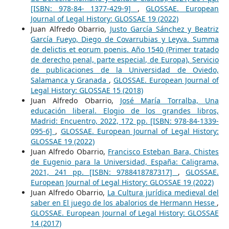
[ISBN: 978-84- 1377-429-9]
,
GLOSSAE. European
Journal of Legal History: GLOSSAE 19 (2022)
Juan Alfredo Obarrio,
Justo García Sánchez y Beatriz
García Fueyo, Diego de Covarrubias y Leyva. Summa
de delictis et eorum poenis. Año 1540 (Primer tratado
de derecho penal, parte especial, de Europa), Servicio
de publicaciones de la Universidad de Oviedo,
Salamanca y Granada
,
GLOSSAE. European Journal of
Legal History: GLOSSAE 15 (2018)
Juan Alfredo Obarrio,
José María Torralba, Una
educación liberal. Elogio de los grandes libros,
Madrid: Encuentro, 2022, 172 pp. [ISBN: 978-84-1339-
095-6]
,
GLOSSAE. European Journal of Legal History:
GLOSSAE 19 (2022)
Juan Alfredo Obarrio,
Francisco Esteban Bara, Chistes
de Eugenio para la Universidad, España: Caligrama,
2021, 241 pp. [ISBN: 9788418787317]
,
GLOSSAE.
European Journal of Legal History: GLOSSAE 19 (2022)
Juan Alfredo Obarrio,
La Cultura jurídica medieval del
saber en El juego de los abalorios de Hermann Hesse
,
GLOSSAE. European Journal of Legal History: GLOSSAE
14 (2017)