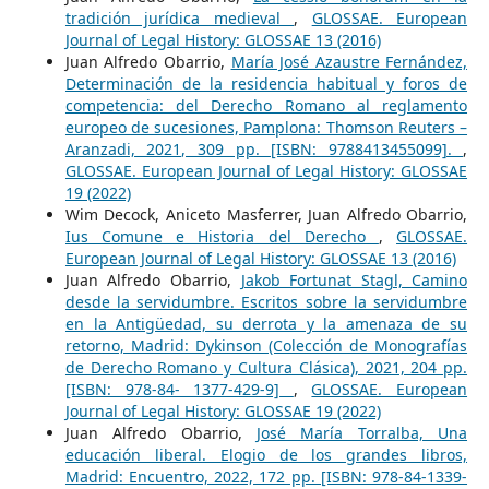
tradición jurídica medieval
,
GLOSSAE. European
Journal of Legal History: GLOSSAE 13 (2016)
Juan Alfredo Obarrio,
María José Azaustre Fernández,
Determinación de la residencia habitual y foros de
competencia: del Derecho Romano al reglamento
europeo de sucesiones, Pamplona: Thomson Reuters –
Aranzadi, 2021, 309 pp. [ISBN: 9788413455099].
,
GLOSSAE. European Journal of Legal History: GLOSSAE
19 (2022)
Wim Decock, Aniceto Masferrer, Juan Alfredo Obarrio,
Ius Comune e Historia del Derecho
,
GLOSSAE.
European Journal of Legal History: GLOSSAE 13 (2016)
Juan Alfredo Obarrio,
Jakob Fortunat Stagl, Camino
desde la servidumbre. Escritos sobre la servidumbre
en la Antigüedad, su derrota y la amenaza de su
retorno, Madrid: Dykinson (Colección de Monografías
de Derecho Romano y Cultura Clásica), 2021, 204 pp.
[ISBN: 978-84- 1377-429-9]
,
GLOSSAE. European
Journal of Legal History: GLOSSAE 19 (2022)
Juan Alfredo Obarrio,
José María Torralba, Una
educación liberal. Elogio de los grandes libros,
Madrid: Encuentro, 2022, 172 pp. [ISBN: 978-84-1339-