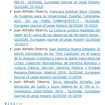
095-6]
,
GLOSSAE. European Journal of Legal History:
GLOSSAE 19 (2022)
Juan Alfredo Obarrio,
Francisco Esteban Bara, Chistes
de Eugenio para la Universidad, España: Caligrama,
2021, 241 pp. [ISBN: 9788418787317]
,
GLOSSAE.
European Journal of Legal History: GLOSSAE 19 (2022)
Juan Alfredo Obarrio,
La Cultura jurídica medieval del
saber en El juego de los abalorios de Hermann Hesse
,
GLOSSAE. European Journal of Legal History: GLOSSAE
14 (2017)
Juan Alfredo Obarrio,
Juan Antonio Bueno Delgado, El
edicto justinianeo de los “Tres Capítulos” en el marco
de la disputa cristológica sobre la doble naturaleza de
Cristo. Colección Monografías de Derecho Romano y
Cultura Clásica. Sección: Derecho Público y Privado
Romano,Dykinson, Madrid, 2018
,
GLOSSAE. European
Journal of Legal History: GLOSSAE 15 (2018)
Juan Alfredo Obarrio,
Alicia Valmaña Ochaíta, Los
discursos de Catón y Lucio Valerio en el 195 a. C.,
Cartagena: Autor-Editor, 2019
,
GLOSSAE. European
Journal of Legal History: GLOSSAE 16 (2019)
1
2
3
4
>
>>