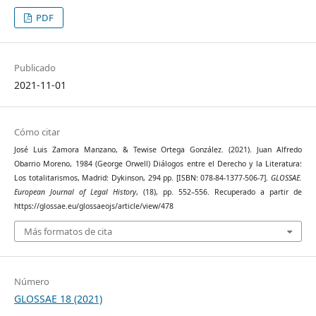
PDF
Publicado
2021-11-01
Cómo citar
José Luis Zamora Manzano, & Tewise Ortega González. (2021). Juan Alfredo
Obarrio Moreno, 1984 (George Orwell) Diálogos entre el Derecho y la Literatura:
Los totalitarismos, Madrid: Dykinson, 294 pp. [ISBN: 078-84-1377-506-7].
GLOSSAE.
European Journal of Legal History
, (18), pp. 552–556. Recuperado a partir de
https://glossae.eu/glossaeojs/article/view/478
Más formatos de cita
Número
GLOSSAE 18 (2021)