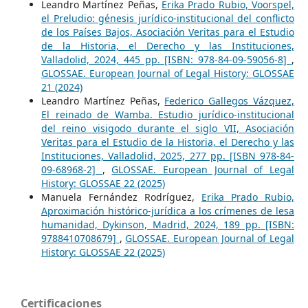
Leandro Martínez Peñas,
Erika Prado Rubio, Voorspel,
el Preludio: génesis jurídico-institucional del conflicto
de los Países Bajos, Asociación Veritas para el Estudio
de la Historia, el Derecho y las Instituciones,
Valladolid, 2024, 445 pp. [ISBN: 978-84-09-59056-8]
,
GLOSSAE. European Journal of Legal History: GLOSSAE
21 (2024)
Leandro Martínez Peñas,
Federico Gallegos Vázquez,
El reinado de Wamba. Estudio jurídico-institucional
del reino visigodo durante el siglo VII, Asociación
Veritas para el Estudio de la Historia, el Derecho y las
Instituciones, Valladolid, 2025, 277 pp. [ISBN 978-84-
09-68968-2]
,
GLOSSAE. European Journal of Legal
History: GLOSSAE 22 (2025)
Manuela Fernández Rodríguez,
Erika Prado Rubio,
Aproximación histórico-jurídica a los crímenes de lesa
humanidad, Dykinson, Madrid, 2024, 189 pp. [ISBN:
9788410708679]
,
GLOSSAE. European Journal of Legal
History: GLOSSAE 22 (2025)
Certificaciones