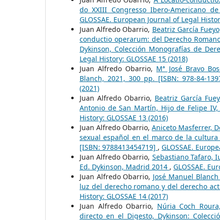
do XXIII Congresso Ibero-Americano de
GLOSSAE. European Journal of Legal Histo
Juan Alfredo Obarrio,
Beatriz García Fueyo
conductio operarum: del Derecho Romano 
Dykinson, Colección Monografías de Der
Legal History: GLOSSAE 15 (2018)
Juan Alfredo Obarrio,
Mª José Bravo Bosc
Blanch, 2021, 300 pp. [ISBN: 978-84-13
(2021)
Juan Alfredo Obarrio,
Beatriz García Fue
Antonio de San Martín, Hijo de Felipe I
History: GLOSSAE 13 (2016)
Juan Alfredo Obarrio,
Aniceto Masferrer, D
sexual español en el marco de la cultura
[ISBN: 9788413454719]
,
GLOSSAE. European
Juan Alfredo Obarrio,
Sebastiano Tafaro, 
Ed. Dykinson, Madrid 2014
,
GLOSSAE. Euro
Juan Alfredo Obarrio,
José Manuel Blanch 
luz del derecho romano y del derecho act
History: GLOSSAE 14 (2017)
Juan Alfredo Obarrio,
Núria Coch Roura,
directo en el Digesto, Dykinson: Colec