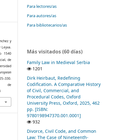
Para lectores/as
Para autores/as
Para bibliotecarios/as
ánchez y
y Leyva.
Más visitados (60 días)
o 1540
cial, de
Family Law in Medieval Serbia
versidad
1201
uropean
Dirk Heirbaut, Redefining
5–330.
Codification. A Comparative History
r de
of Civil, Commercial, and
3
Procedural Codes, Oxford
University Press, Oxford, 2025, 462
pp. [ISBN:
9780198947370.001.0001]
932
Divorce, Civil Code, and Common
Law: The Case of Nineteenth-