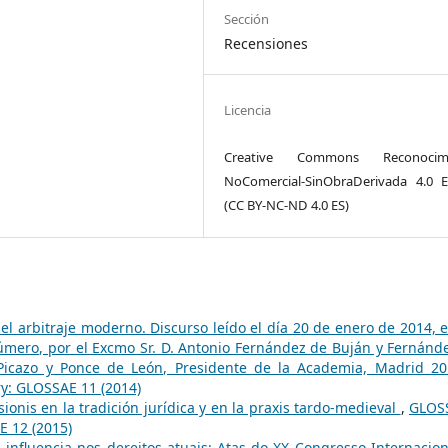
Sección
Recensiones
Licencia
Creative Commons Reconocimi
NoComercial-SinObraDerivada 4.0 
(CC BY-NC-ND 4.0 ES)
el arbitraje moderno. Discurso leído el día 20 de enero de 2014, e
mero, por el Excmo Sr. D. Antonio Fernández de Buján y Fernánde
z-Picazo y Ponce de León, Presidente de la Academia, Madrid 2
ry: GLOSSAE 11 (2014)
ionis en la tradición jurídica y en la praxis tardo-medieval
,
GLOS
E 12 (2015)
: influencia nos dereitos atuais: Atas do XX Congresso Internacion