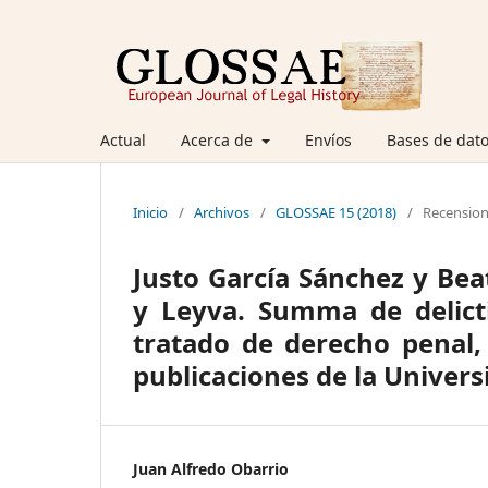
Actual
Acerca de
Envíos
Bases de dato
Inicio
/
Archivos
/
GLOSSAE 15 (2018)
/
Recensio
Justo García Sánchez y Bea
y Leyva. Summa de delict
tratado de derecho penal, 
publicaciones de la Univer
Juan Alfredo Obarrio