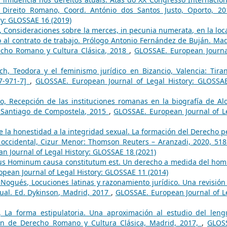
 Direito Romano, Coord. António dos Santos Justo, Oporto, 2
ry: GLOSSAE 16 (2019)
, Consideraciones sobre la merces, in pecunia numerata, en la loca
al contrato de trabajo. Prólogo Antonio Fernández de Buján. Mad
echo Romano y Cultura Clásica, 2018
,
GLOSSAE. European Journa
h, Teodora y el feminismo jurídico en Bizancio, Valencia: Tiran
97-971-7]
,
GLOSSAE. European Journal of Legal History: GLOSSA
yo, Recepción de las instituciones romanas en la biografía de Al
V, Santiago de Compostela, 2015
,
GLOSSAE. European Journal of L
e la honestidad a la integridad sexual. La formación del Derecho p
 occidental, Cizur Menor: Thomson Reuters – Aranzadi, 2020, 518
 Journal of Legal History: GLOSSAE 18 (2021)
Ius Hominum causa constitutum est. Un derecho a medida del hom
pean Journal of Legal History: GLOSSAE 11 (2014)
Nogués, Locuciones latinas y razonamiento jurídico. Una revisión 
ual. Ed. Dykinson, Madrid, 2017
,
GLOSSAE. European Journal of L
 La forma estipulatoria. Una aproximación al estudio del leng
ción de Derecho Romano y Cultura Clásica, Madrid, 2017,
,
GLOS