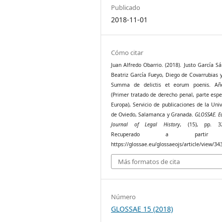
Publicado
2018-11-01
Cómo citar
Juan Alfredo Obarrio. (2018). Justo García S
Beatriz García Fueyo, Diego de Covarrubias 
Summa de delictis et eorum poenis. Añ
(Primer tratado de derecho penal, parte espe
Europa), Servicio de publicaciones de la Uni
de Oviedo, Salamanca y Granada.
GLOSSAE. E
Journal of Legal History
, (15), pp. 32
Recuperado a parti
https://glossae.eu/glossaeojs/article/view/34
Más formatos de cita
Número
GLOSSAE 15 (2018)