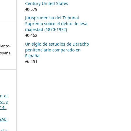
Century United States
579
Jurisprudencia del Tribunal
Supremo sobre el delito de lesa
majestad (1870-1972)
462
Un siglo de estudios de Derecho
ento-
penitenciario comparado en
España
España
451
n el
z, y
014
,
SAE.
al e