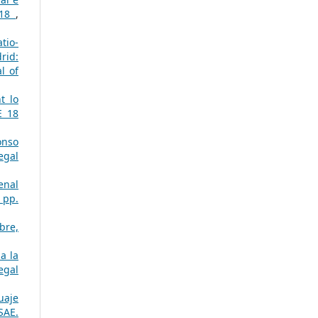
018
,
tio-
rid:
l of
t lo
E 18
onso
egal
enal
 pp.
bre,
a la
egal
uaje
SAE.