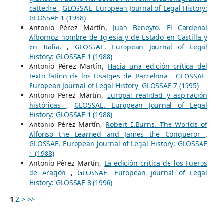
cattedre
,
GLOSSAE. European Journal of Legal History:
GLOSSAE 1 (1988)
Antonio Pérez Martín,
Juan Beneyto. El Cardenal
Albornoz hombre de Iglesia y de Estado en Castilla y
en Italia.
,
GLOSSAE. European Journal of Legal
History: GLOSSAE 1 (1988)
Antonio Pérez Martín,
Hacia una edición crítica del
texto latino de los Usatges de Barcelona
,
GLOSSAE.
European Journal of Legal History: GLOSSAE 7 (1995)
Antonio Pérez Martín,
Europa: realidad y aspiración
históricas
,
GLOSSAE. European Journal of Legal
History: GLOSSAE 1 (1988)
Antonio Pérez Martín,
Robert I.Burns. The Worlds of
Alfonso the Learned and James the Conqueror
,
GLOSSAE. European Journal of Legal History: GLOSSAE
1 (1988)
Antonio Pérez Martín,
La edición crítica de los Fueros
de Aragón
,
GLOSSAE. European Journal of Legal
History: GLOSSAE 8 (1996)
1
2
>
>>