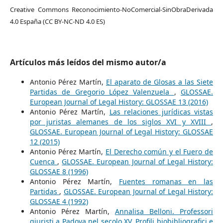
Creative Commons Reconocimiento-NoComercial-SinObraDerivada
4.0 España (CC BY-NC-ND 4.0 ES)
Artículos más leídos del mismo autor/a
Antonio Pérez Martín,
El aparato de Glosas a las Siete
Partidas de Gregorio López Valenzuela
,
GLOSSAE.
European Journal of Legal History: GLOSSAE 13 (2016)
Antonio Pérez Martín,
Las relaciones jurídicas vistas
por juristas alemanes de los siglos XVI y XVIII
,
GLOSSAE. European Journal of Legal History: GLOSSAE
12 (2015)
Antonio Pérez Martín,
El Derecho común y el Fuero de
Cuenca
,
GLOSSAE. European Journal of Legal History:
GLOSSAE 8 (1996)
Antonio Pérez Martín,
Fuentes romanas en las
Partidas
,
GLOSSAE. European Journal of Legal History:
GLOSSAE 4 (1992)
Antonio Pérez Martín,
Annalisa Belloni. Professori
giuristi a Padova nel secolo XV. Profili biobibliografici e