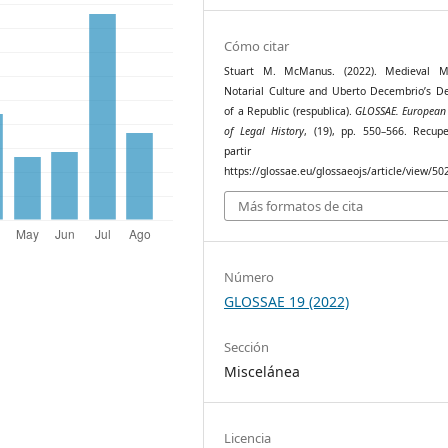
Cómo citar
Stuart M. McManus. (2022). Medieval M
Notarial Culture and Uberto Decembrio’s Def
of a Republic (respublica).
GLOSSAE. European 
of Legal History
, (19), pp. 550–566. Recup
partir 
https://glossae.eu/glossaeojs/article/view/50
Más formatos de cita
Número
GLOSSAE 19 (2022)
Sección
Miscelánea
Licencia