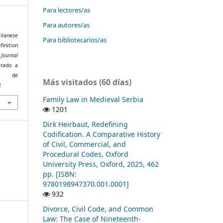
Para lectores/as
Para autores/as
ilanese
Para bibliotecarios/as
inition
Journal
erado a
de
Más visitados (60 días)
2
Family Law in Medieval Serbia
1201
Dirk Heirbaut, Redefining
Codification. A Comparative History
of Civil, Commercial, and
Procedural Codes, Oxford
University Press, Oxford, 2025, 462
pp. [ISBN:
9780198947370.001.0001]
932
Divorce, Civil Code, and Common
Law: The Case of Nineteenth-