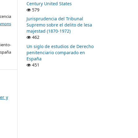
Century United States
579
encia
Jurisprudencia del Tribunal
mons
Supremo sobre el delito de lesa
majestad (1870-1972)
462
ento-
Un siglo de estudios de Derecho
España
penitenciario comparado en
España
451
er y