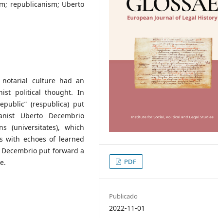
m; republicanism; Uberto
 notarial culture had an
st political thought. In
republic” (respublica) put
nist Uberto Decembrio
s (universitates), which
s with echoes of learned
y, Decembrio put forward a
PDF
e.
Publicado
2022-11-01