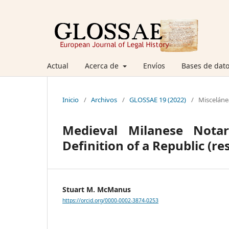
Actual
Acerca de
Envíos
Bases de dato
Inicio
/
Archivos
/
GLOSSAE 19 (2022)
/
Misceláne
Medieval Milanese Notar
Definition of a Republic (re
Stuart M. McManus
https://orcid.org/0000-0002-3874-0253