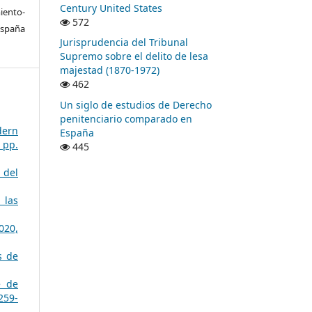
Century United States
ento-
572
España
Jurisprudencia del Tribunal
Supremo sobre el delito de lesa
majestad (1870-1972)
462
Un siglo de estudios de Derecho
penitenciario comparado en
dern
España
 pp.
445
 del
 las
020,
s de
e de
259-