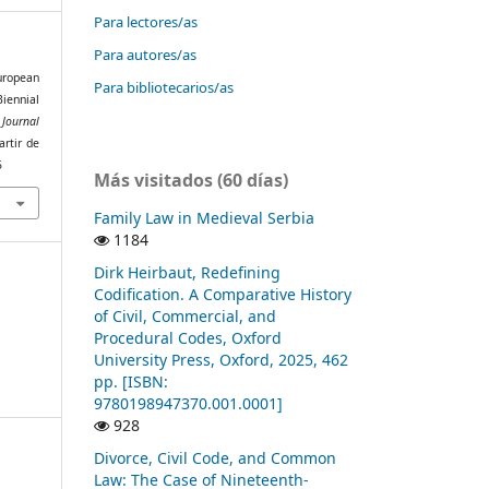
Para lectores/as
Para autores/as
uropean
Para bibliotecarios/as
iennial
Journal
artir de
5
Más visitados (60 días)
Family Law in Medieval Serbia
1184
Dirk Heirbaut, Redefining
Codification. A Comparative History
of Civil, Commercial, and
Procedural Codes, Oxford
University Press, Oxford, 2025, 462
pp. [ISBN:
9780198947370.001.0001]
928
Divorce, Civil Code, and Common
Law: The Case of Nineteenth-