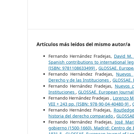
Artículos más leídos del mismo autor/a
Fernando Hernández Fradejas,
David M. 
Spanish contributions to international le
[ISBN: 9781108633499]
,
GLOSSAE. European
Fernando Hernández Fradejas,
Nuevos p
Derecho y de las Instituciones
,
GLOSSAE. E
Fernando Hernández Fradejas,
Nuevos c
Instituciones
,
GLOSSAE. European Journal 
Fernando Hernández Fradejas ,
Lorenzo Ma
VIII + 243 pp. [ISBN: 978-90-04-40480-9]
,
Fernando Hernández Fradejas,
Routledge
historia del derecho comparado
,
GLOSSAE.
Fernando Hernández Fradejas,
José Mar
gobierno (1500-1660), Madrid: Centro de E
1831-5
,
GLOSSAE. European Journal of Leg