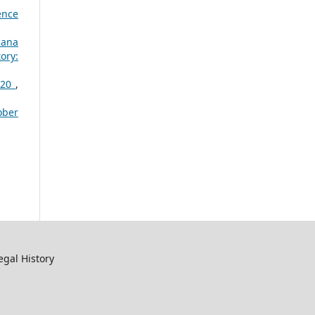
ence
cana
ory:
2020
,
ober
egal History