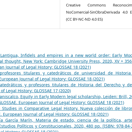
Creative Commons Reconocimi
NoComercial-SinObraDerivada 4.0 
(CC BY-NC-ND 4.0 ES)
Lantigua, Infidels and empires in a new world order: Early Mo
gal thought, New York: Cambridge University Press, 2020, XV + 356
 Journal of Legal History: GLOSSAE 18 (2021)
rofesores titulares y catedráticos de universidad de Historia
uropean Journal of Legal History: GLOSSAE 18 (2021)
atedráticos y profesores titulares de Historia del Derecho y de
of Legal History: GLOSSAE 17 (2020)
niscalco, Equity in Early Modern legal scholarship, Leiden: Brill, 2
GLOSSAE. European Journal of Legal History: GLOSSAE 18 (2021)
 Studies in Comparative Legal History. Nueva colección de libro
 European Journal of Legal History: GLOSSAE 18 (2021)
ía García Marín, Materia de estado, ciencia de la política, art
studios Políticos y Constitucionales, 2020, 480 pp. [ISBN: 978-84-
al History: GLOSSAE 18 (2021)