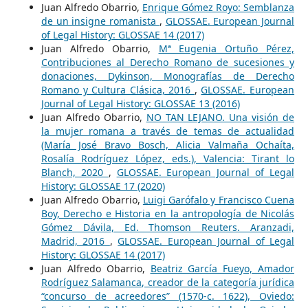
Juan Alfredo Obarrio,
Enrique Gómez Royo: Semblanza
de un insigne romanista
,
GLOSSAE. European Journal
of Legal History: GLOSSAE 14 (2017)
Juan Alfredo Obarrio,
Mª Eugenia Ortuño Pérez,
Contribuciones al Derecho Romano de sucesiones y
donaciones, Dykinson, Monografías de Derecho
Romano y Cultura Clásica, 2016
,
GLOSSAE. European
Journal of Legal History: GLOSSAE 13 (2016)
Juan Alfredo Obarrio,
NO TAN LEJANO. Una visión de
la mujer romana a través de temas de actualidad
(María José Bravo Bosch, Alicia Valmaña Ochaíta,
Rosalía Rodríguez López, eds.), Valencia: Tirant lo
Blanch, 2020
,
GLOSSAE. European Journal of Legal
History: GLOSSAE 17 (2020)
Juan Alfredo Obarrio,
Luigi Garófalo y Francisco Cuena
Boy, Derecho e Historia en la antropología de Nicolás
Gómez Dávila, Ed. Thomson Reuters. Aranzadi,
Madrid, 2016
,
GLOSSAE. European Journal of Legal
History: GLOSSAE 14 (2017)
Juan Alfredo Obarrio,
Beatriz García Fueyo, Amador
Rodríguez Salamanca, creador de la categoría jurídica
“concurso de acreedores” (1570-c. 1622), Oviedo: