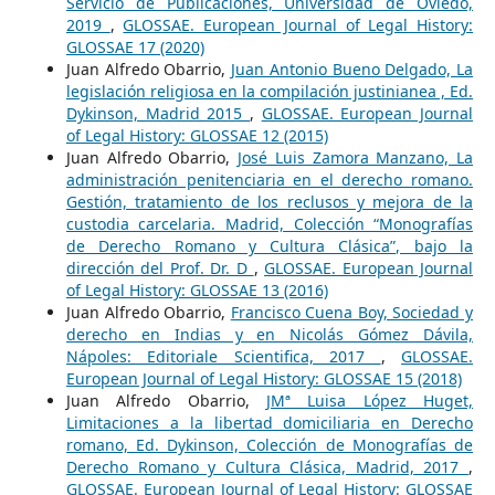
Servicio de Publicaciones, Universidad de Oviedo,
2019
,
GLOSSAE. European Journal of Legal History:
GLOSSAE 17 (2020)
Juan Alfredo Obarrio,
Juan Antonio Bueno Delgado, La
legislación religiosa en la compilación justinianea , Ed.
Dykinson, Madrid 2015
,
GLOSSAE. European Journal
of Legal History: GLOSSAE 12 (2015)
Juan Alfredo Obarrio,
José Luis Zamora Manzano, La
administración penitenciaria en el derecho romano.
Gestión, tratamiento de los reclusos y mejora de la
custodia carcelaria. Madrid, Colección “Monografías
de Derecho Romano y Cultura Clásica”, bajo la
dirección del Prof. Dr. D
,
GLOSSAE. European Journal
of Legal History: GLOSSAE 13 (2016)
Juan Alfredo Obarrio,
Francisco Cuena Boy, Sociedad y
derecho en Indias y en Nicolás Gómez Dávila,
Nápoles: Editoriale Scientifica, 2017
,
GLOSSAE.
European Journal of Legal History: GLOSSAE 15 (2018)
Juan Alfredo Obarrio,
JMª Luisa López Huget,
Limitaciones a la libertad domiciliaria en Derecho
romano, Ed. Dykinson, Colección de Monografías de
Derecho Romano y Cultura Clásica, Madrid, 2017
,
GLOSSAE. European Journal of Legal History: GLOSSAE