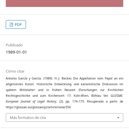
PDF
Publicado
1989-01-01
Cómo citar
Antonio García y García. (1989). H.-J. Becker, Die Appellation vom Papst an ein
allgemeines Konzil. Historische Entwicklung und kanonistische Diskussion im
spätem Mittelalter und in frühen Neuzeit (Forschungen zur Kirchlichen
Rechtsgeschichte und zum Kirchencert 17; Köln-Wien, Böhlau Ver.
GLOSSAE.
European Journal of Legal History
, (2), pp. 174–175. Recuperado a partir de
https://glossae.eu/glossaeojs/article/view/356
Más formatos de cita