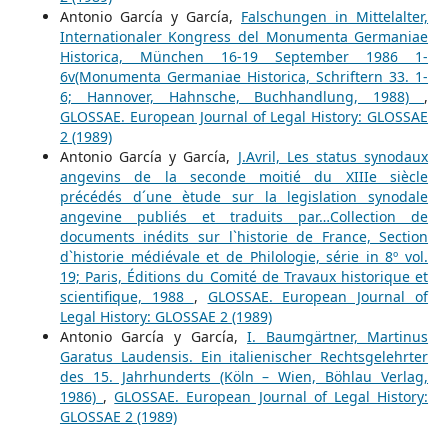
Antonio García y García,
Falschungen in Mittelalter,
Internationaler Kongress del Monumenta Germaniae
Historica, München 16-19 September 1986 1-
6v(Monumenta Germaniae Historica, Schriftern 33. 1-
6; Hannover, Hahnsche, Buchhandlung, 1988)
,
GLOSSAE. European Journal of Legal History: GLOSSAE
2 (1989)
Antonio García y García,
J.Avril, Les status synodaux
angevins de la seconde moitié du XIIIe siècle
précédés d´une ètude sur la legislation synodale
angevine publiés et traduits par…Collection de
documents inédits sur l`historie de France, Section
d`historie médiévale et de Philologie, série in 8º vol.
19; Paris, Éditions du Comité de Travaux historique et
scientifique, 1988
,
GLOSSAE. European Journal of
Legal History: GLOSSAE 2 (1989)
Antonio García y García,
I. Baumgärtner, Martinus
Garatus Laudensis. Ein italienischer Rechtsgelehrter
des 15. Jahrhunderts (Köln – Wien, Böhlau Verlag,
1986)
,
GLOSSAE. European Journal of Legal History:
GLOSSAE 2 (1989)