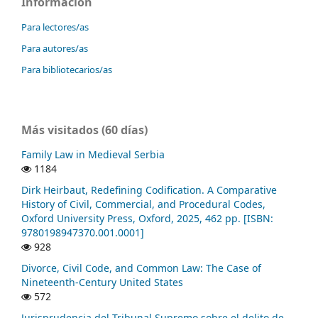
Información
Para lectores/as
Para autores/as
Para bibliotecarios/as
Más visitados (60 días)
Family Law in Medieval Serbia
1184
Dirk Heirbaut, Redefining Codification. A Comparative
History of Civil, Commercial, and Procedural Codes,
Oxford University Press, Oxford, 2025, 462 pp. [ISBN:
9780198947370.001.0001]
928
Divorce, Civil Code, and Common Law: The Case of
Nineteenth-Century United States
572
Jurisprudencia del Tribunal Supremo sobre el delito de