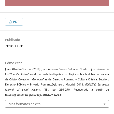
PDF
Publicado
2018-11-01
Cómo citar
Juan Alfredo Obarrio. (2018). Juan Antonio Bueno Delgado, El edicto justinianeo de
los “Tres Capítulos” en el marco de la disputa cristológica sobre la doble naturaleza
de Cristo. Colección Monografías de Derecho Romano y Cultura Clásica. Sección:
Derecho Público y Privado Romano,Dykinson, Madrid, 2018.
GLOSSAE. European
Journal of Legal History
, (15), pp. 266–270. Recuperado a partir de
https://glossae.eu/glossaeojs/article/view/331
Más formatos de cita