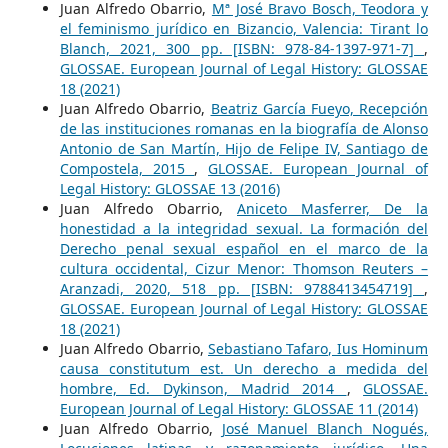
Juan Alfredo Obarrio,
Mª José Bravo Bosch, Teodora y
el feminismo jurídico en Bizancio, Valencia: Tirant lo
Blanch, 2021, 300 pp. [ISBN: 978-84-1397-971-7]
,
GLOSSAE. European Journal of Legal History: GLOSSAE
18 (2021)
Juan Alfredo Obarrio,
Beatriz García Fueyo, Recepción
de las instituciones romanas en la biografía de Alonso
Antonio de San Martín, Hijo de Felipe IV, Santiago de
Compostela, 2015
,
GLOSSAE. European Journal of
Legal History: GLOSSAE 13 (2016)
Juan Alfredo Obarrio,
Aniceto Masferrer, De la
honestidad a la integridad sexual. La formación del
Derecho penal sexual español en el marco de la
cultura occidental, Cizur Menor: Thomson Reuters –
Aranzadi, 2020, 518 pp. [ISBN: 9788413454719]
,
GLOSSAE. European Journal of Legal History: GLOSSAE
18 (2021)
Juan Alfredo Obarrio,
Sebastiano Tafaro, Ius Hominum
causa constitutum est. Un derecho a medida del
hombre, Ed. Dykinson, Madrid 2014
,
GLOSSAE.
European Journal of Legal History: GLOSSAE 11 (2014)
Juan Alfredo Obarrio,
José Manuel Blanch Nogués,