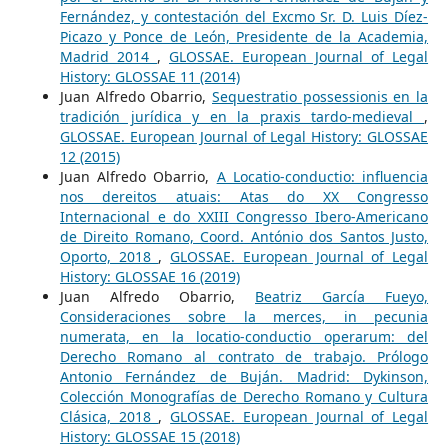
Fernández, y contestación del Excmo Sr. D. Luis Díez-
Picazo y Ponce de León, Presidente de la Academia,
Madrid 2014
,
GLOSSAE. European Journal of Legal
History: GLOSSAE 11 (2014)
Juan Alfredo Obarrio,
Sequestratio possessionis en la
tradición jurídica y en la praxis tardo-medieval
,
GLOSSAE. European Journal of Legal History: GLOSSAE
12 (2015)
Juan Alfredo Obarrio,
A Locatio-conductio: influencia
nos dereitos atuais: Atas do XX Congresso
Internacional e do XXIII Congresso Ibero-Americano
de Direito Romano, Coord. António dos Santos Justo,
Oporto, 2018
,
GLOSSAE. European Journal of Legal
History: GLOSSAE 16 (2019)
Juan Alfredo Obarrio,
Beatriz García Fueyo,
Consideraciones sobre la merces, in pecunia
numerata, en la locatio-conductio operarum: del
Derecho Romano al contrato de trabajo. Prólogo
Antonio Fernández de Buján. Madrid: Dykinson,
Colección Monografías de Derecho Romano y Cultura
Clásica, 2018
,
GLOSSAE. European Journal of Legal
History: GLOSSAE 15 (2018)