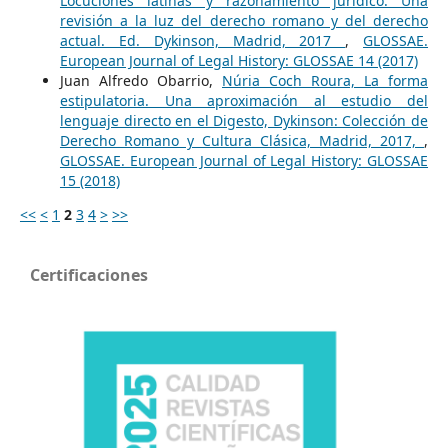
Locuciones latinas y razonamiento jurídico. Una
revisión a la luz del derecho romano y del derecho
actual. Ed. Dykinson, Madrid, 2017
,
GLOSSAE.
European Journal of Legal History: GLOSSAE 14 (2017)
Juan Alfredo Obarrio,
Núria Coch Roura, La forma
estipulatoria. Una aproximación al estudio del
lenguaje directo en el Digesto, Dykinson: Colección de
Derecho Romano y Cultura Clásica, Madrid, 2017,
,
GLOSSAE. European Journal of Legal History: GLOSSAE
15 (2018)
<<
<
1
2
3
4
>
>>
Certificaciones