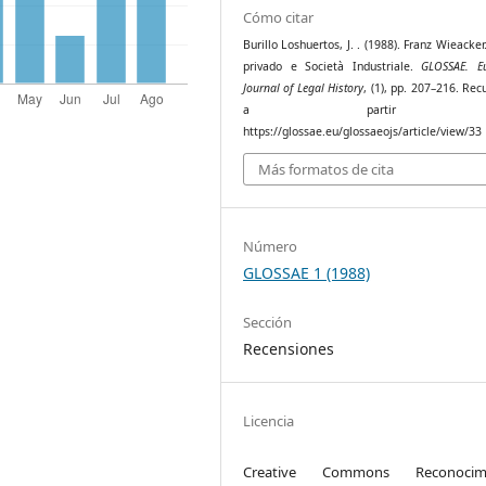
Cómo citar
Burillo Loshuertos, J. . (1988). Franz Wieacker.
privado e Società Industriale.
GLOSSAE. E
Journal of Legal History
, (1), pp. 207–216. Re
a partir 
https://glossae.eu/glossaeojs/article/view/33
Más formatos de cita
Número
GLOSSAE 1 (1988)
Sección
Recensiones
Licencia
Creative Commons Reconocimi