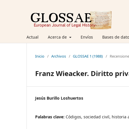
Actual
Acerca de
Envíos
Bases de dato
Inicio
/
Archivos
/
GLOSSAE 1 (1988)
/
Recension
Franz Wieacker. Diritto priv
Jesús Burillo Loshuertos
Palabras clave:
Códigos, sociedad civil, histor