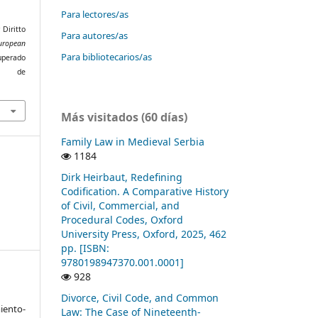
Para lectores/as
 Diritto
Para autores/as
uropean
Para bibliotecarios/as
cuperado
de
Más visitados (60 días)
Family Law in Medieval Serbia
1184
Dirk Heirbaut, Redefining
Codification. A Comparative History
of Civil, Commercial, and
Procedural Codes, Oxford
University Press, Oxford, 2025, 462
pp. [ISBN:
9780198947370.001.0001]
928
Divorce, Civil Code, and Common
ento-
Law: The Case of Nineteenth-