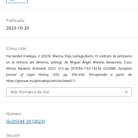
Publicado
2023-10-20
Cómo citar
Hernández Fradejas, F. (2023). Marina Rojo Gallego-Burín, El contrato de préstamo
en la historia del derecho, prólogo de Miguel Ángel Moreno Navarrete, Cizur
Menor, Navarra: Aranzadi, 2023, 313 pp. [978-84-1163-142-6].
GLOSSAE. European
Journal of Legal History
, (20), pp. 656–658. Recuperado a partir de
https://glossae.eu/glossaeojs/article/view/611
Más formatos de cita
Número
GLOSSAE 20 (2023)
Sección