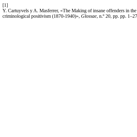
[1]
Y. Cartuyvels y A. Masferrer, «The Making of insane offenders in the
criminological positivism (1870-1940)»,
Glossae
, n.º 20, pp. pp. 1–27