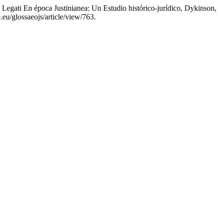
Legati En época Justinianea: Un Estudio histórico-jurídico, Dykinso
.eu/glossaeojs/article/view/763.