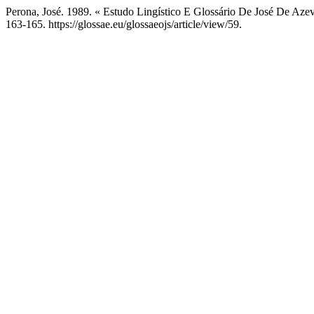
Perona, José. 1989. « Estudo Lingístico E Glossário De José De Aze
163-165. https://glossae.eu/glossaeojs/article/view/59.