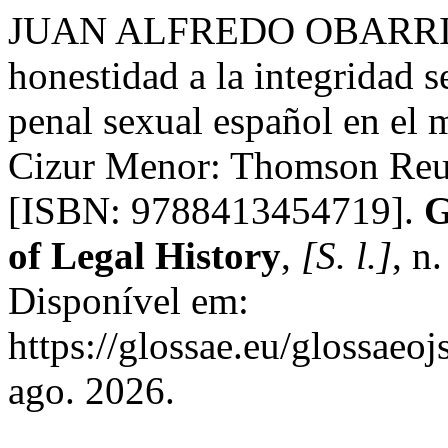
JUAN ALFREDO OBARRIO. A
honestidad a la integridad 
penal sexual español en el m
Cizur Menor: Thomson Reut
[ISBN: 9788413454719].
G
of Legal History
,
[S. l.]
, n
Disponível em:
https://glossae.eu/glossaeoj
ago. 2026.