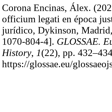
Corona Encinas, Álex. (202
officium legati en época jus
jurídico, Dykinson, Madrid
1070-804-4].
GLOSSAE. Eur
History
,
1
(22), pp. 432–434
https://glossae.eu/glossaeoj