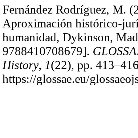
Fernández Rodríguez, M. (2
Aproximación histórico-jurí
humanidad, Dykinson, Madr
9788410708679].
GLOSSAE.
History
,
1
(22), pp. 413–416
https://glossae.eu/glossaeoj