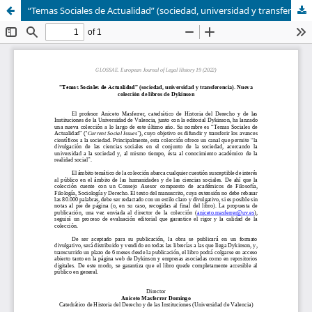
“Temas Sociales de Actualidad” (sociedad, universidad y transferencia). Nueva colección de libros de Dykinson