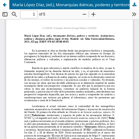
María López Díaz, (ed.), Monarquías ibéricas, poderes y territorios. Instituciones, nobleza y dinámica política (siglo XVIII), Madrid: col. Sílex Universidad-Historia, 2021, 422 pp. [ISBN: 978-84-18388-69-9]