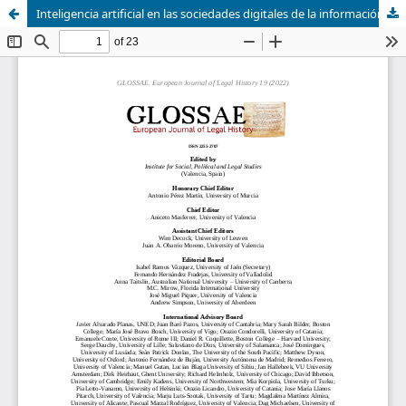
Inteligencia artificial en las sociedades digitales de la información: La novela distópica El círculo de Dave Eggers