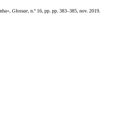
anha»,
Glossae
, n.º 16, pp. pp. 383–385, nov. 2019.