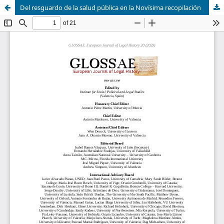
Del resguardo de la salud pública en la Novísima recopilación