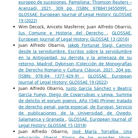
europeo de sucesiones, Pamplona: Thomson Reuters –
Aranzadi, 2021, 309 pp. [ISBN: 9788413455099].
,
GLOSSAE. European Journal of Legal History: GLOSSAE
19 (2022)
Wim Decock, Aniceto Masferrer, Juan Alfredo Obarrio,
Ius Comune e Historia del Derecho
,
GLOSSAE.
European Journal of Legal History: GLOSSAE 13 (2016)
Juan Alfredo Obarrio,
Jakob Fortunat Stagl, Camino
desde la servidumbre. Escritos sobre la servidumbre
en la Antigüedad, su derrota y la amenaza de su
retorno, Madrid: Dykinson (Colección de Monografías
de Derecho Romano y Cultura Clásica), 2021, 204 pp.
[ISBN: 978-84- 1377-429-9]
,
GLOSSAE. European
Journal of Legal History: GLOSSAE 19 (2022)
Juan Alfredo Obarrio,
Justo García Sánchez y Beatriz
García Fueyo, Diego de Covarrubias y Leyva. Summa
de delictis et eorum poenis. Año 1540 (Primer tratado
de derecho penal, parte especial, de Europa), Servicio
de publicaciones de la Universidad de Oviedo,
Salamanca y Granada
,
GLOSSAE. European Journal of
Legal History: GLOSSAE 15 (2018)
Juan Alfredo Obarrio,
José María Torralba, Una
educación liberal. Elogio de los grandes libros,