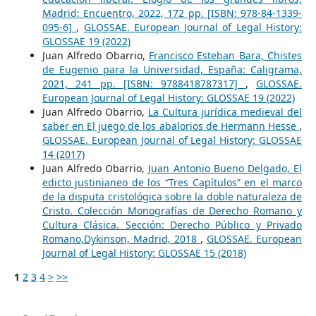
Madrid: Encuentro, 2022, 172 pp. [ISBN: 978-84-1339-
095-6]
,
GLOSSAE. European Journal of Legal History:
GLOSSAE 19 (2022)
Juan Alfredo Obarrio,
Francisco Esteban Bara, Chistes
de Eugenio para la Universidad, España: Caligrama,
2021, 241 pp. [ISBN: 9788418787317]
,
GLOSSAE.
European Journal of Legal History: GLOSSAE 19 (2022)
Juan Alfredo Obarrio,
La Cultura jurídica medieval del
saber en El juego de los abalorios de Hermann Hesse
,
GLOSSAE. European Journal of Legal History: GLOSSAE
14 (2017)
Juan Alfredo Obarrio,
Juan Antonio Bueno Delgado, El
edicto justinianeo de los “Tres Capítulos” en el marco
de la disputa cristológica sobre la doble naturaleza de
Cristo. Colección Monografías de Derecho Romano y
Cultura Clásica. Sección: Derecho Público y Privado
Romano,Dykinson, Madrid, 2018
,
GLOSSAE. European
Journal of Legal History: GLOSSAE 15 (2018)
1
2
3
4
>
>>